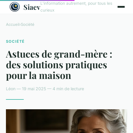
L'information autrement, pour tous les
Siaev
curieux
Accueil
›
Société
SOCIÉTÉ
Astuces de grand-mère :
des solutions pratiques
pour la maison
Léon — 19 mai 2025 — 4 min de lecture