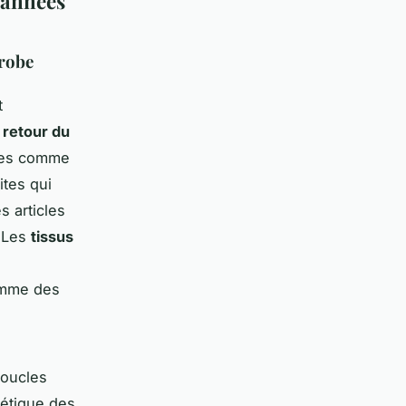
s années
-robe
t
e
retour du
ques comme
ites qui
s articles
. Les
tissus
comme des
boucles
hétique des