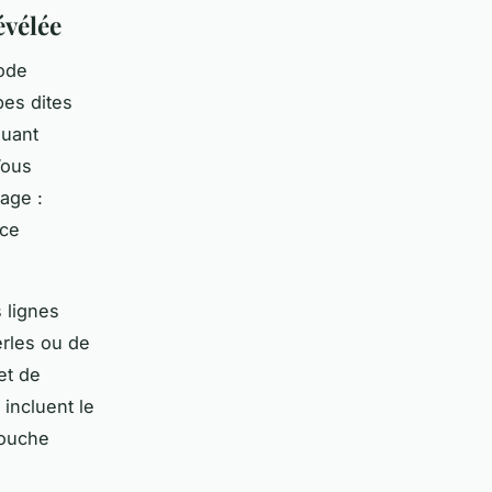
évélée
ode
bes dites
quant
Vous
age :
nce
 lignes
erles ou de
et de
 incluent le
touche