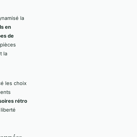
dynamisé la
ls en
bes de
 pièces
t la
é les choix
ments
oires rétro
liberté