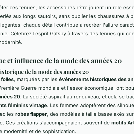
ter ces tenues, les accessoires rétro jouent un rôle esse
rlés aux longs sautoirs, sans oublier les chaussures à b
légantes, chaque détail contribue à recréer l'allure caract
nie. Célébrez l’esprit Gatsby à travers des tenues qui co
modernité.
ue et influence de la mode des années 20
istorique de la mode des années 20
folles
, marquées par les
événements historiques des a
 Première Guerre mondiale et l'essor économique, ont bou
années 20
. La société aspirait au renouveau, et cela se tra
ts féminins vintage
. Les femmes adoptèrent des silhoue
vec les
robes flapper
, des modèles à taille basse axés sur
ce. Ces créations s'accompagnaient souvent de
motifs Ar
 modernité et de sophistication.