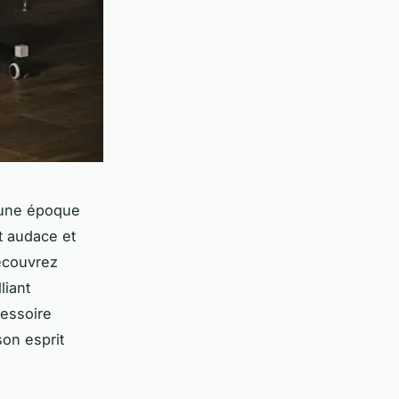
d'une époque
t audace et
écouvrez
liant
cessoire
son esprit