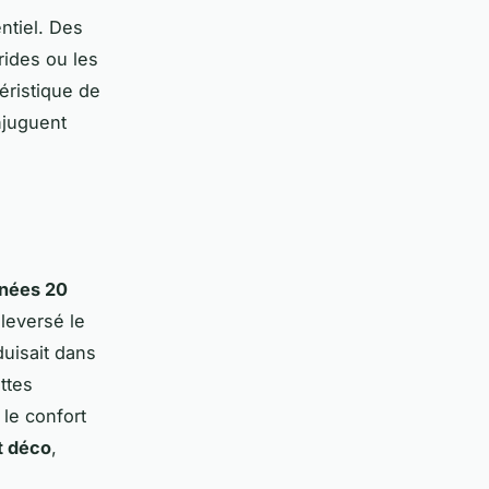
ntiel. Des
rides ou les
éristique de
njuguent
nnées 20
leversé le
duisait dans
ttes
 le confort
t déco
,