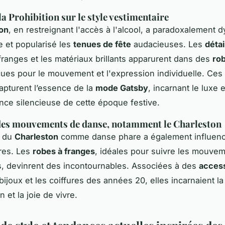
la Prohibition sur le style vestimentaire
ion
, en restreignant l'accès à l'alcool, a paradoxalement 
e et popularisé les
tenues de fête
audacieuses. Les
détai
 franges et les matériaux brillants apparurent dans des
ro
es pour le mouvement et l'expression individuelle. Ces
apturent l’essence de la
mode Gatsby
, incarnant le luxe e
ce silencieuse de cette époque festive.
des mouvements de danse, notamment le Charleston
n du
Charleston
comme danse phare a également influenc
res. Les
robes à franges
, idéales pour suivre les mouve
, devinrent des incontournables. Associées à des
access
ijoux et les coiffures des années 20, elles incarnaient la 
 et la joie de vivre.