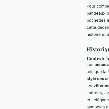
Pour complé
bandeaux pe
pochettes é
cette décen
histoire et 
Historiq
Contexte h
Les
années 
tels que la
style des 
les
vêtemen
libérées, a
et l'élégan
symboles de