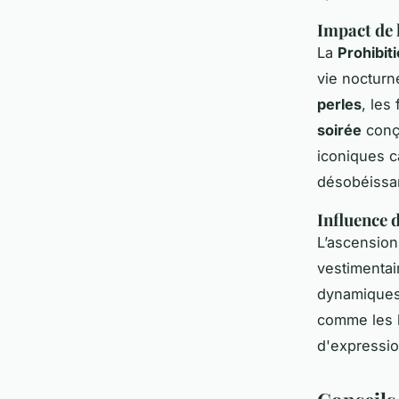
Impact de 
La
Prohibit
vie nocturn
perles
, les
soirée
conçu
iconiques c
désobéissan
Influence 
L’ascensio
vestimentai
dynamiques
comme les b
d'expression