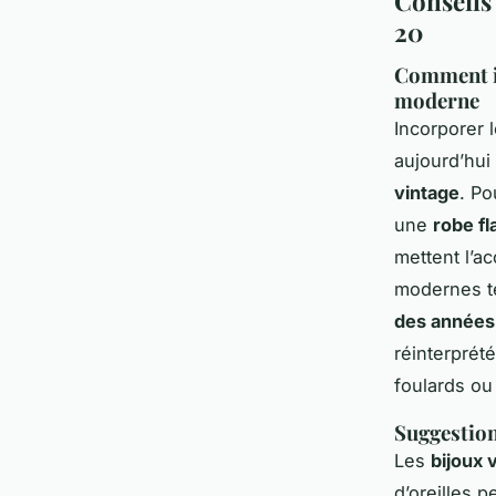
Conseils 
20
Comment in
moderne
Incorporer 
aujourd’hui
vintage
. P
une
robe fl
mettent l’ac
modernes te
des années
réinterprét
foulards ou
Suggestion
Les
bijoux 
d’oreilles 