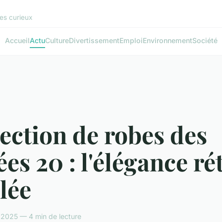
les curieux
Accueil
Actu
Culture
Divertissement
Emploi
Environnement
Société
ection de robes des
es 20 : l'élégance ré
lée
 2025 — 4 min de lecture