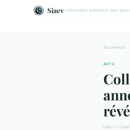
Siaev
L'information autrement, pour tous 
Accueil
›
Actu
ACTU
Coll
anné
révé
Léon — 5 mai