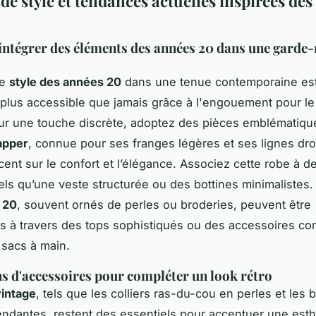
de style et tendances actuelles inspirées de
tégrer des éléments des années 20 dans une garde
le
style des années 20
dans une tenue contemporaine es
 plus accessible que jamais grâce à l'engouement pour l
our une touche discrète, adoptez des pièces emblémati
apper
, connue pour ses franges légères et ses lignes dro
cent sur le confort et l’élégance. Associez cette robe à de
ls qu’une veste structurée ou des bottines minimalistes
 20
, souvent ornés de perles ou broderies, peuvent être
és à travers des tops sophistiqués ou des accessoires 
 sacs à main.
s d'accessoires pour compléter un look rétro
vintage
, tels que les colliers ras-du-cou en perles et les 
pendantes, restent des essentiels pour accentuer une est