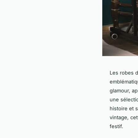
Les robes d
emblématiqu
glamour, ap
une sélecti
histoire et
vintage, cet
festif.