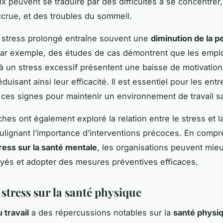
ux peuvent se traduire par des difficultés à se concentrer
 accrue, et des troubles du sommeil.
e stress prolongé entraîne souvent une
diminution de la 
Par exemple, des études de cas démontrent que les empl
à un stress excessif présentent une baisse de motivation
réduisant ainsi leur efficacité. Il est essentiel pour les ent
 ces signes pour maintenir un environnement de travail sa
hes ont également exploré la relation entre le stress et l
ulignant l’importance d’interventions précoces. En compr
tress sur la santé mentale
, les organisations peuvent mie
yés et adopter des mesures préventives efficaces.
 stress sur la santé physique
 travail
a des répercussions notables sur la
santé physi