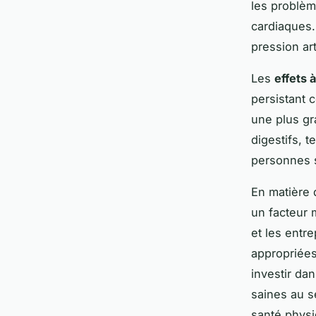
les problèm
cardiaques.
pression art
Les
effets 
persistant 
une plus gr
digestifs, 
personnes 
En matière 
un facteur m
et les entr
appropriées
investir da
saines au s
santé phys