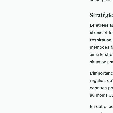
Stratégie
Le
stress au
stress
et
te
respiration
méthodes fa
ainsi le st
situations s
L’
importanc
régulier, q
connues pou
au moins 30
En outre, 