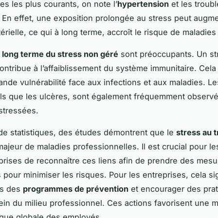
es les plus courants, on note l’
hypertension
et les troub
 En effet, une exposition prolongée au stress peut augme
érielle, ce qui à long terme, accroît le risque de maladie
à long terme du stress non géré
sont préoccupants. Un st
contribue à l’affaiblissement du système immunitaire. Cela
ande vulnérabilité face aux infections et aux maladies. Le
tels que les ulcères, sont également fréquemment observ
stressées.
de statistiques, des études démontrent que le
stress au t
ajeur de maladies professionnelles. Il est crucial pour le
eprises de reconnaître ces liens afin de prendre des mes
 pour minimiser les risques. Pour les entreprises, cela sig
ns des
programmes de prévention
et encourager des pra
ein du milieu professionnel. Ces actions favorisent une m
ique globale des employés.