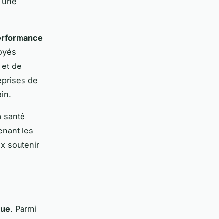
, une
performance
oyés
 et de
reprises de
in.
a santé
enant les
ux soutenir
que
. Parmi