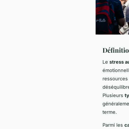
Définitio
Le
stress au
émotionnell
ressources
déséquilibr
Plusieurs
t
généralemen
terme.
Parmi les
ca