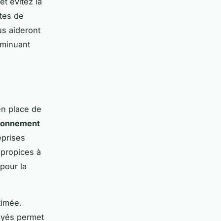
et évitez la
stes de
us aideront
diminuant
en place de
ronnement
eprises
t propices à
pour la
timée.
loyés permet