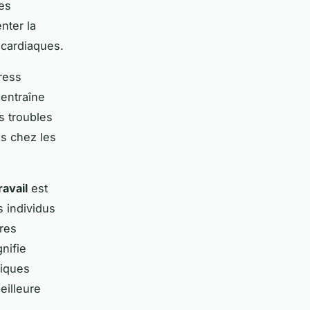
les
nter la
s cardiaques.
ress
 entraîne
s troubles
és chez les
ravail
est
s individus
ures
nifie
tiques
eilleure