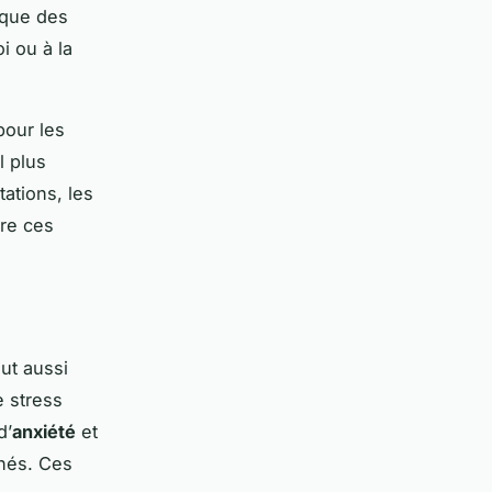
i que des
i ou à la
pour les
l plus
tations, les
ire ces
eut aussi
e stress
d’
anxiété
et
rnés. Ces