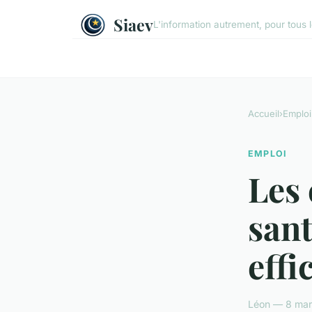
Siaev
L'information autrement, pour tous 
Accueil
›
Emploi
EMPLOI
Les 
sant
effi
Léon — 8 mar