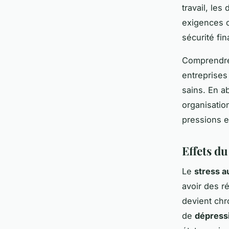
travail, les
exigences co
sécurité fin
Comprendr
entreprises
sains. En ab
organisatio
pressions et
Effets du
Le
stress au
avoir des r
devient chr
de
dépress