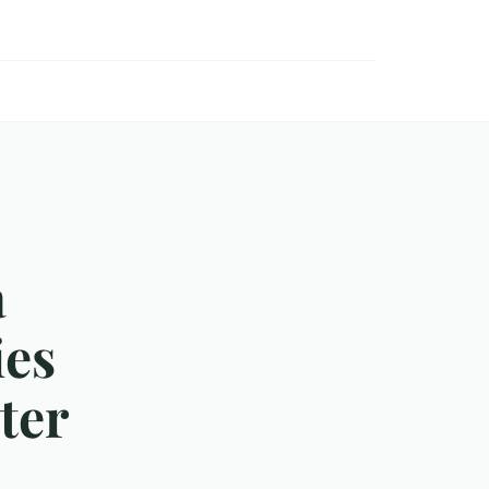
a
ies
ter