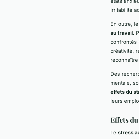
états anxie
irritabilité
En outre, l
au travail
. 
confrontés 
créativité, 
reconnaître
Des recherc
mentale, so
effets du s
leurs emplo
Effets du
Le
stress au