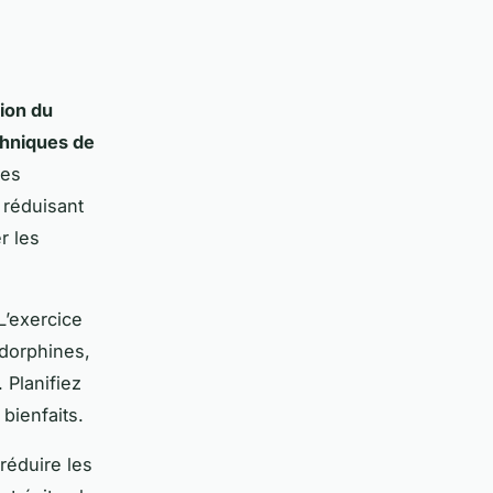
tion du
hniques de
Ces
 réduisant
r les
L’exercice
ndorphines,
 Planifiez
bienfaits.
réduire les