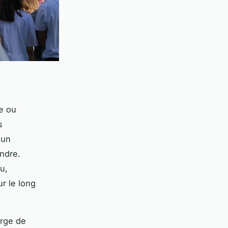
e ou
s
 un
ondre.
u,
r le long
arge de