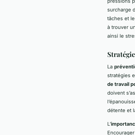
pressions p
surcharge de
tâches et l
à trouver un
ainsi le stre
Stratégie
La
préventi
stratégies 
de travail po
doivent s’as
l’épanouis
détente et l
L’
importanc
Encourager 