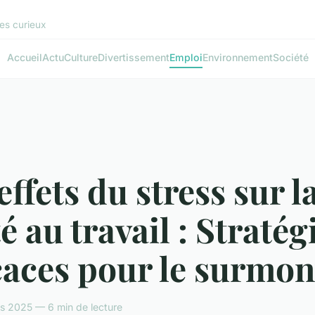
les curieux
Accueil
Actu
Culture
Divertissement
Emploi
Environnement
Société
effets du stress sur l
é au travail : Stratég
caces pour le surmon
s 2025 — 6 min de lecture