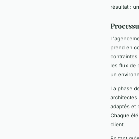
résultat : u
Processus
L'agenceme
prend en co
contraintes
les flux de 
un environ
La phase de
architectes 
adaptés et 
Chaque élém
client.
En tant qu'