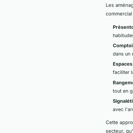
Les aménag
commercial 
Présento
habitudes
Comptoir
dans un 
Espaces
faciliter
Rangeme
tout en g
Signalét
avec l'ar
Cette appro
secteur, qu'