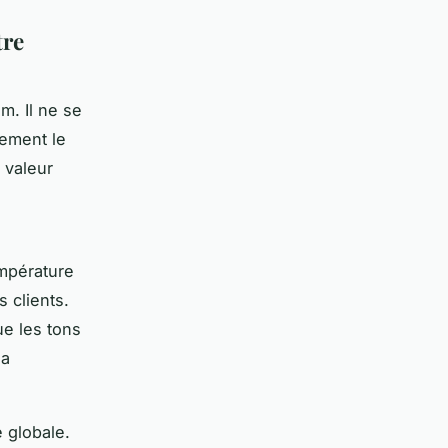
tre
m. Il ne se
lement le
 valeur
mpérature
 clients.
ue les tons
la
 globale.