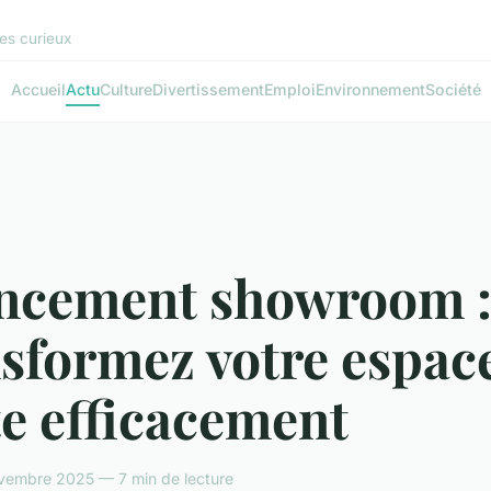
les curieux
Accueil
Actu
Culture
Divertissement
Emploi
Environnement
Société
ncement showroom 
sformez votre espac
e efficacement
vembre 2025 — 7 min de lecture