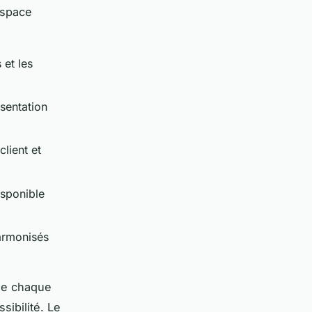
espace
 et les
sentation
lient et
isponible
armonisés
de chaque
sibilité. Le