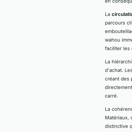
en conséqu
La
circulati
parcours cl
embouteilla
wahou imméd
faciliter le
La hiérarch
d'achat. Les
créant des 
directement
carré.
La cohérenc
Matériaux, 
distinctive