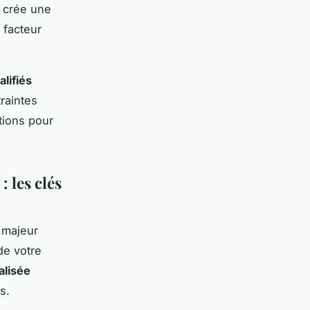
t crée une
 facteur
alifiés
raintes
tions pour
 les clés
 majeur
de votre
alisée
s.