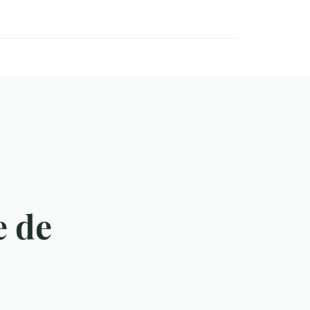
:
e de