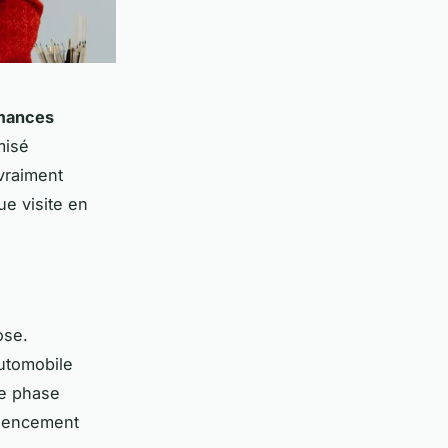
mances
misé
vraiment
e visite en
ose.
utomobile
te phase
agencement