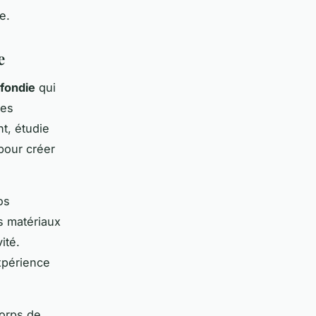
e.
e
ofondie
qui
les
t, étudie
 pour créer
os
es matériaux
ité.
expérience
orps de