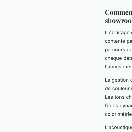
Comment 
showroo
L'éclairage
contente pa
parcours de
chaque déta
l'atmosphèr
La gestion
de couleur 
Les tons cha
froids dynam
colorimétri
L'acoustiqu