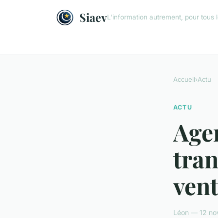
Siaev
L'information autrement, pour tous 
Accueil
›
Actu
ACTU
Age
tran
vent
Léon — 12 no