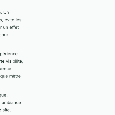
e. Un
, évite les
r un effet
pour
xpérience
e visibilité,
luence
haque mètre
que.
ne ambiance
 site.