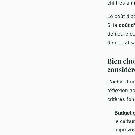
chiffres an
Le coût d'a
Si le
coût d
demeure co
démocratisa
Bien choi
considér
L'achat d'u
réflexion ap
critères fo
Budget g
le carbu
imprévus