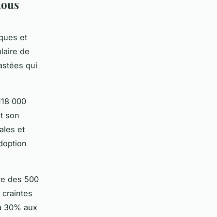
nous
ques et
laire de
astées qui
118 000
nt son
ales et
adoption
re des 500
 craintes
 à 30% aux