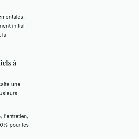
nementales.
nt initial
 la
iels à
ssite une
lusieurs
 l'entretien,
10% pour les