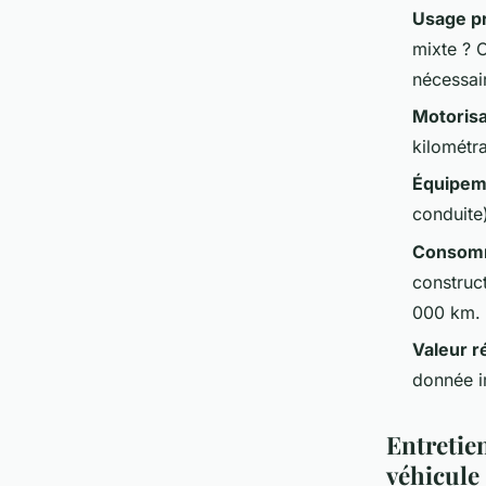
Usage pr
mixte ? 
nécessai
Motorisa
kilométra
Équipeme
conduite)
Consomm
construc
000 km.
Valeur r
donnée i
Entretien
véhicule