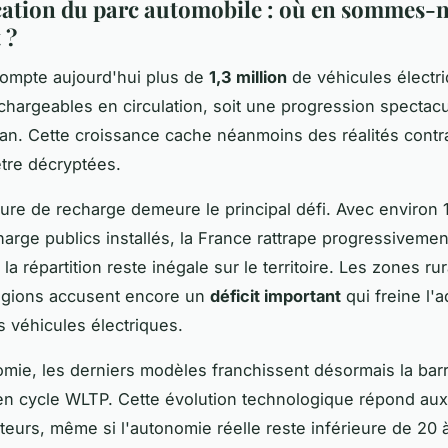
ication du parc automobile : où en sommes-
 ?
ompte aujourd'hui plus de
1,3 million
de véhicules électri
chargeables en circulation, soit une progression spectacu
n. Cette croissance cache néanmoins des réalités contr
être décryptées.
cture de recharge demeure le principal défi. Avec environ 
harge publics installés, la France rattrape progressiveme
 la répartition reste inégale sur le territoire. Les zones rur
régions accusent encore un
déficit important
qui freine l'
 véhicules électriques.
mie, les derniers modèles franchissent désormais la bar
en cycle WLTP. Cette évolution technologique répond aux
eurs, même si l'autonomie réelle reste inférieure de 20