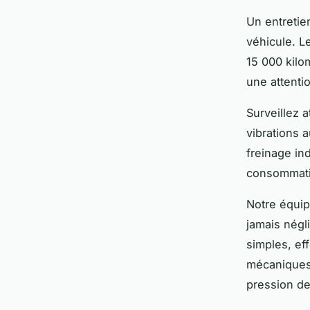
Un entretie
véhicule. L
15 000 kilo
une attenti
Surveillez 
vibrations 
freinage in
consommatio
Notre équi
jamais négli
simples, ef
mécaniques 
pression des