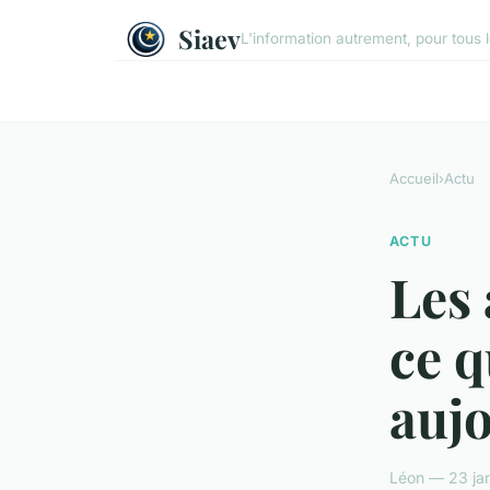
Siaev
L'information autrement, pour tous 
Accueil
›
Actu
ACTU
Les 
ce q
auj
Léon — 23 jan