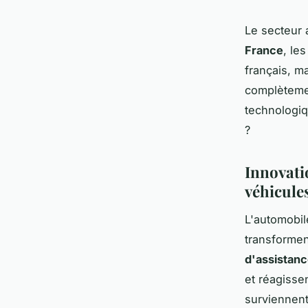
Le secteur 
France
, le
français, m
complètemen
technologiq
?
Innovati
véhicule
L'automobil
transformen
d'assistan
et réagisse
surviennent