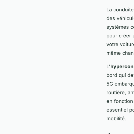
La conduite
des véhicul
systèmes co
pour créer 
votre voitur
même chang
L'
hyperconn
bord qui de
5G embarqu
routière, a
en fonction
essentiel 
mobilité.