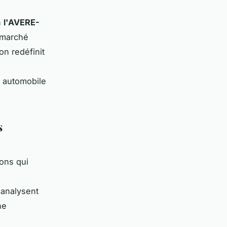
n
l'AVERE-
u marché
on redéfinit
t automobile
s
ons qui
, analysent
ne