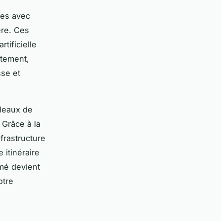
tes avec
ère. Ces
tificielle
ètement,
sse et
bleaux de
 Grâce à la
rastructure
 itinéraire
rmé devient
otre