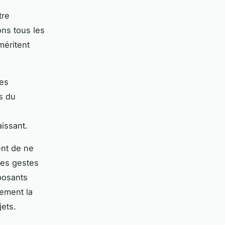
tre
ns tous les
méritent
les
rs du
issant.
nt de ne
 Ces gestes
posants
ement la
jets.