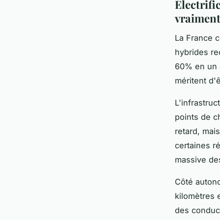
Électrif
vraiment
La France c
hybrides re
60% en un a
méritent d'
L'infrastru
points de c
retard, mais
certaines 
massive des
Côté autono
kilomètres 
des conduct