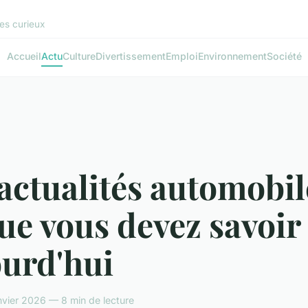
les curieux
Accueil
Actu
Culture
Divertissement
Emploi
Environnement
Société
actualités automobil
ue vous devez savoir
ourd'hui
vier 2026 — 8 min de lecture